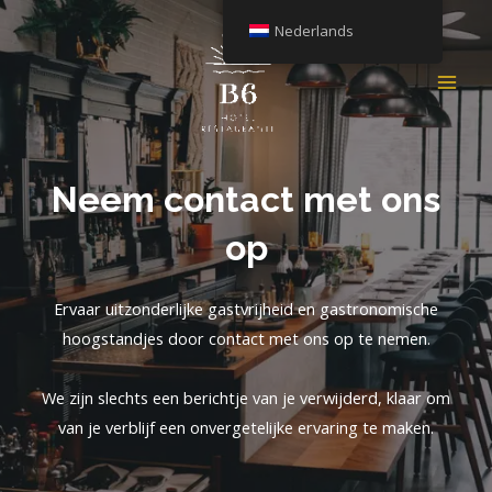
Direct
Nederlands
naar
inhoud
HO
Neem contact met ons
op
Ervaar uitzonderlijke gastvrijheid en gastronomische
hoogstandjes door contact met ons op te nemen.
We zijn slechts een berichtje van je verwijderd, klaar om
van je verblijf een onvergetelijke ervaring te maken.